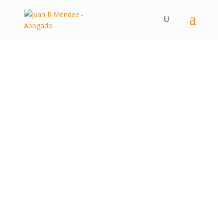
Derecho Administrativo y
Contencioso-Administrativo en Madrid
civiles,
mercantiles, penales y de protección de datos.