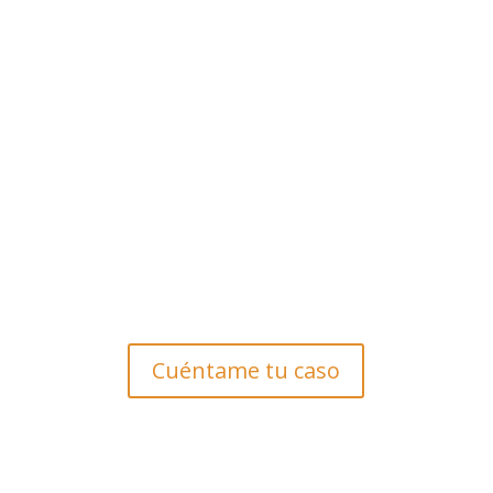
retirada de carné)
.
Estafas y delitos patrimoniales
.
Violencia de Género y violencia doméstica
,
con una defensa técnica y ajustada a las
particularidades de cada caso.
Derecho Civil, Patrimonial y
Penal en Madrid
Cuéntame tu caso