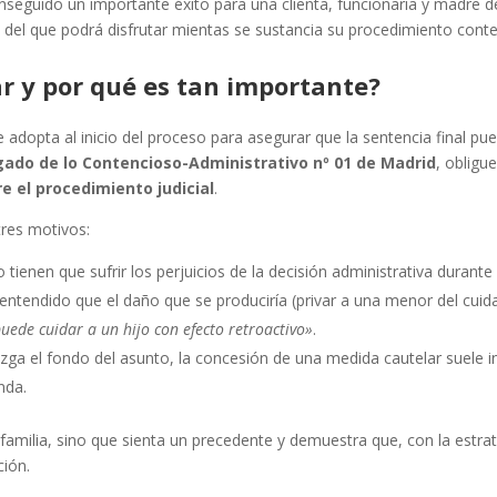
guido un importante éxito para una clienta, funcionaria y madre de 
del que podrá disfrutar mientas se sustancia su procedimiento conte
r y por qué es tan importante?
e adopta al inicio del proceso para asegurar que la sentencia final p
gado de lo Contencioso-Administrativo nº 01 de Madrid
, obligu
e el procedimiento judicial
.
tres motivos:
tienen que sufrir los perjuicios de la decisión administrativa durante 
 entendido que el daño que se produciría (privar a una menor del cui
uede cuidar a un hijo con efecto retroactivo»
.
ga el fondo del asunto, la concesión de una medida cautelar suele ind
nda.
 familia, sino que sienta un precedente y demuestra que, con la estra
ción.