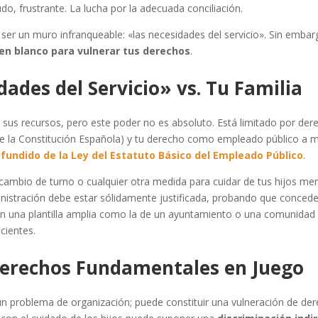
do, frustrante. La lucha por la adecuada conciliación.
e ser un muro infranqueable: «las necesidades del servicio». Sin emb
en blanco para vulnerar tus derechos
.
dades del Servicio» vs. Tu Familia
r sus recursos, pero este poder no es absoluto. Está limitado por de
39 de la Constitución Española) y tu derecho como empleado público a 
refundido de la Ley del Estatuto Básico del Empleado Público
.
 cambio de turno o cualquier otra medida para cuidar de tus hijos m
inistración debe estar sólidamente justificada, probando que conced
con una plantilla amplia como la de un ayuntamiento o una comunidad 
cientes.
 Derechos Fundamentales en Juego
lo un problema de organización; puede constituir una vulneración de d