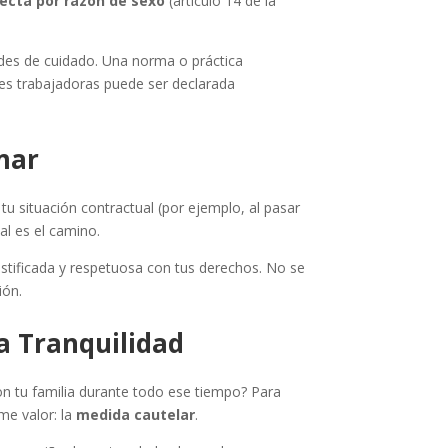
recta por razón de sexo
(artículo 14 de la
des de cuidado. Una norma o práctica
es trabajadoras puede ser declarada
mar
u situación contractual (por ejemplo, al pasar
al es el camino.
ustificada y respetuosa con tus derechos. No se
ión.
a Tranquilidad
on tu familia durante todo ese tiempo? Para
rme valor: la
medida cautelar
.