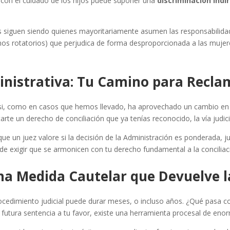
con el cuidado de los hijos puede suponer una
discriminación indi
s siguen siendo quienes mayoritariamente asumen las responsabilida
os rotatorios) que perjudica de forma desproporcionada a las mujer
inistrativa: Tu Camino para Recla
o si, como en casos que hemos llevado, ha aprovechado un cambio en t
arte un derecho de conciliación que ya tenías reconocido, la vía judici
ue un juez valore si la decisión de la Administración es ponderada, j
o de exigir que se armonicen con tu derecho fundamental a la conciliac
na Medida Cautelar que Devuelve l
ocedimiento judicial puede durar meses, o incluso años. ¿Qué pasa c
una futura sentencia a tu favor, existe una herramienta procesal de eno