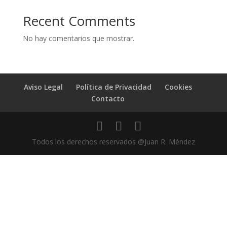
Recent Comments
No hay comentarios que mostrar.
Aviso Legal
Política de Privacidad
Cookies
Contacto
Todos los derechos reservados @Juan R. Méndez
💬 ¿Hablamos?
Gracias por contactar con
Juan R. Méndez - Abogado
👨🏻‍⚖️
¿Qué puedo hacer por tí?
Antes de continuar, te informo que esta comunicación se
realizará mediante la aplicación WhatsApp, de la cual debes ser