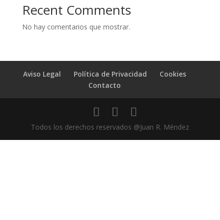
Recent Comments
No hay comentarios que mostrar.
Aviso Legal
Política de Privacidad
Cookies
Contacto
Todos los derechos reservados @Juan R. Méndez
💬 ¿Hablamos?
Gracias por contactar con
Juan R. Méndez - Abogado
👨🏻‍⚖️
¿Qué puedo hacer por tí?
Antes de continuar, te informo que esta comunicación se
realizará mediante la aplicación WhatsApp, de la cual debes ser
usuario previamente y haber aceptado su política de privacidad.